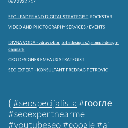
069 2922 717
SEO LEADER AND DIGITAL STRATEGIST
ROCKSTAR
VIDEO AND PHOTOGRAPHY SERVICES / EVENTS
DIVNA VODA - zdrav izbor
totaldesign.rs/ prompt-design-
danmark
CRO DESIGNER EMEA UX STRATEGIST
SEO EXPERT - KONSULTANT PREDRAG PETROVIC
{
#seospecijalista
#гоогле
#seoexpertnearme
#youtubeseo #google #ai