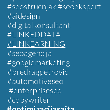
#seostrucnjak
#seoekspert
#aidesign
#digitalkonsultant
#LINKEDDATA
#LINKEARNING
#
seoagencija
#googlemarketing
#predragpetrovic
#automotiveseo
#enterpriseseo
#copywriter
#optimizacijasajta