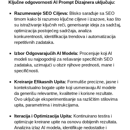
Ključne odgovornosti AI Prompt Dizajnera uključuju:
Razumevanje SEO Ciljeva:
Blisko sarađuje sa SEO
timom kako bi razumeo ključne ciljeve i izazove, kao što
su istraživanje ključnih reči, generisanje ideja za sadržaj,
optimizacija postojećeg sadržaja, analiza
konkurentnosti, identifikacija trendova i automatizacija
repetitivnih zadataka.
Izbor Odgovarajućih AI Modela:
Procenjuje koji AI
modeli su najpogodniji za rešavanje specifičnih SEO
zadataka, uzimajući u obzir njihove prednosti, mane i
specifičnosti.
Kreiranje Efikasnih Upita:
Formuliše precizne, jasne i
kontekstualno bogate upite koji usmeravaju AI modele
da generišu relevantne, kvalitetne i korisne rezultate.
Ovo uključuje eksperimentisanje sa različitim stilovima
upita, parametrima i instrukcijama.
Iteracija i Optimizacija Upita:
Kontinuirano testira i
optimizuje kreirane upite na osnovu dobijenih rezultata.
Analizira izlaz AI modela, identifikuje nedostatke i