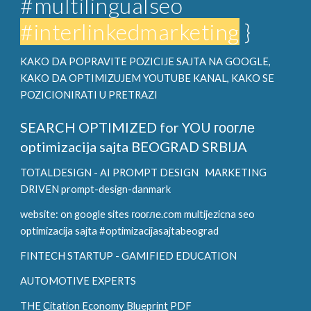
#multilingualseo
#interlinkedmarketing
}
KAKO DA POPRAVITE POZICIJE SAJTA NA GOOGLE,
KAKO DA OPTIMIZUJEM YOUTUBE KANAL, KAKO SE
POZICIONIRATI U PRETRAZI
SEARCH OPTIMIZED for YOU
гоогле
optimizacija sajta BEOGRAD SRBIJA
TOTALDESIGN - AI PROMPT DESIGN
MARKETING
DRIVEN prompt-design-danmark
website: on google sites гоогле.com multijezicna seo
optimizacija sajta #optimizacijasajtabeograd
FINTECH STARTUP - GAMIFIED EDUCATION
AUTOMOTIVE EXPERTS
THE
Citation Economy Blueprint
PDF