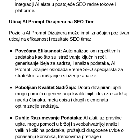
integraciji AI alata u postojeće SEO radne tokove i
platforme.
Uticaj AI Prompt Dizajnera na SEO Tim:
Pozicija AI Prompt Dizajnera može imati značajan pozitivan
uticaj na efikasnost i rezultate SEO tima:
Povećana Efikasnost:
Automatizacijom repetitivnih
zadataka kao što su istraživanje ključnih reči,
generisanje ideja za sadržaj i analiza podataka, AI
Prompt Dizajner oslobađa vreme SEO specijalista za
strateško razmišljanje i složenije analize.
Poboljšan Kvalitet Sadržaja:
Dobro dizajnirani upiti
mogu pomoći u generisanju kvalitetnijih ideja za sadržaj,
nacrta članaka, meta opisa i drugih elemenata
optimizacije sadržaja.
Dublje Razumevanje Podataka:
AI alati, uz pravilne
upite, mogu pomoći u bržoj i sveobuhvatnijoj analizi
velikih količina podataka, pružajući dragocene uvide o
ponašanju korisnika, trendovima pretrage i