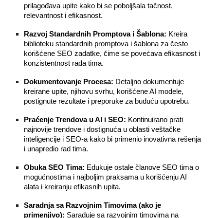
prilagođava upite kako bi se poboljšala tačnost,
relevantnost i efikasnost.
Razvoj Standardnih Promptova i Šablona:
Kreira
biblioteku standardnih promptova i šablona za često
korišćene SEO zadatke, čime se povećava efikasnost i
konzistentnost rada tima.
Dokumentovanje Procesa:
Detaljno dokumentuje
kreirane upite, njihovu svrhu, korišćene AI modele,
postignute rezultate i preporuke za buduću upotrebu.
Praćenje Trendova u AI i SEO:
Kontinuirano prati
najnovije trendove i dostignuća u oblasti veštačke
inteligencije i SEO-a kako bi primenio inovativna rešenja
i unapredio rad tima.
Obuka SEO Tima:
Edukuje ostale članove SEO tima o
mogućnostima i najboljim praksama u korišćenju AI
alata i kreiranju efikasnih upita.
Saradnja sa Razvojnim Timovima (ako je
primenjivo):
Sarađuje sa razvojnim timovima na