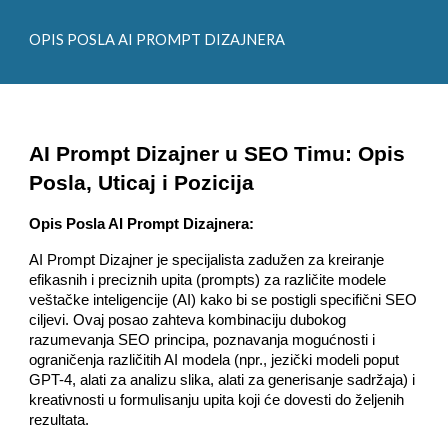
OPIS POSLA AI PROMPT DIZAJNERA
AI Prompt Dizajner u SEO Timu: Opis
Posla, Uticaj i Pozicija
Opis Posla AI Prompt Dizajnera:
AI Prompt Dizajner je specijalista zadužen za kreiranje
efikasnih i preciznih upita (prompts) za različite modele
veštačke inteligencije (AI) kako bi se postigli specifični SEO
ciljevi. Ovaj posao zahteva kombinaciju dubokog
razumevanja SEO principa, poznavanja mogućnosti i
ograničenja različitih AI modela (npr., jezički modeli poput
GPT-4, alati za analizu slika, alati za generisanje sadržaja) i
kreativnosti u formulisanju upita koji će dovesti do željenih
rezultata.