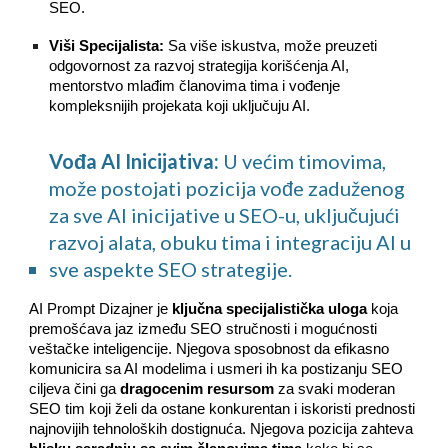
SEO.
Viši Specijalista:
Sa više iskustva, može preuzeti
odgovornost za razvoj strategija korišćenja AI,
mentorstvo mlađim članovima tima i vođenje
kompleksnijih projekata koji uključuju AI.
Vođa AI Inicijativa:
U većim timovima,
može postojati pozicija vođe zaduženog
za sve AI inicijative u SEO-u, uključujući
razvoj alata, obuku tima i integraciju AI u
sve aspekte SEO strategije.
AI Prompt Dizajner je
ključna specijalistička uloga
koja
premošćava jaz između SEO stručnosti i mogućnosti
veštačke inteligencije. Njegova sposobnost da efikasno
komunicira sa AI modelima i usmeri ih ka postizanju SEO
ciljeva čini ga
dragocenim resursom
za svaki moderan
SEO tim koji želi da ostane konkurentan i iskoristi prednosti
najnovijih tehnoloških dostignuća. Njegova pozicija zahteva