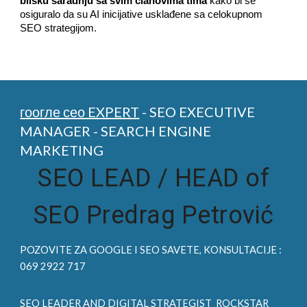
blisku saradnju sa svim članovima tima
kako bi se
osiguralo da su AI inicijative usklađene sa celokupnom
SEO strategijom.
гоогле сео EXPERT
- SEO EXECUTIVE
MANAGER - SEARCH ENGINE
MARKETING
SEO LEAD /
HEAD of
SEO Predrag Petrović
POZOVITE ZA
GOOGLE I SEO
SAVETE, KONSULTACIJE :
069 2922 717
SEO LEADER AND DIGITAL STRATEGIST
ROCKSTAR