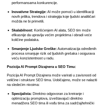
performansama konkurencije.
Inovativne Strategije:
AI može pomoći u identifikaciji
novih prilika, trendova i strategija koje ljudski analitičari
možda ne bi primetili.
Skalabilnost:
Korišćenjem AI alata, SEO tim može
efikasnije da upravlja većim projektima i obradi veće
količine podataka.
Smanjenje Ljudske Greške:
Automatizacija određenih
procesa smanjuje rizik od ljudskih grešaka i osigurava
veću konzistentnost u radu.
Pozicija AI Prompt Dizajnera u SEO Timu:
Pozicija AI Prompt Dizajnera može varirati u zavisnosti od
veličine i strukture SEO tima. Uobičajeno, može se nalaziti
na sledećim nivoima:
Specijalista:
Direktno odgovoran za kreiranje i
optimizaciju promptova, izveštavajući direktno
menadžera SEO tima ili vođu tima za sadržaj/tehnički